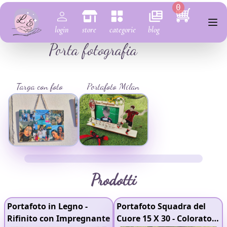
0
login
store
categorie
blog
Porta fotografia
Targa con foto
Portafoto Milan
Prodotti
Portafoto in Legno
-
Portafoto Squadra del
Rifinito con Impregnante
Cuore 15 X 30
- Colorato
-