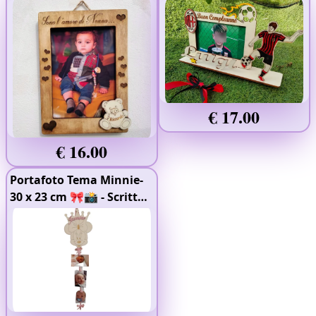
Legno 4mm
- Doppio
Strato
€ 17.00
€ 16.00
Portafoto Tema Minnie-
30 x 23 cm 🎀📸
- Scritta
in Rilievo
- Colorato
-
Legno 4mm