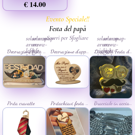
€ 14.00
Evento Speciale!!
Festa del papà
Scorri per Sfogliare
solar:map-
solar:map-
solar:map-
solar:map-
arrow-
arrow-
arrow-
arrow-
left-
left-
right-
right-
Decorazione festa del papà con stampa
Decorazione d'appoggio festa del papà
Lampada Festa del Papà
broken
broken
broken
broken
Porta cravatte
Portachiavi festa del papà
Bracciale in acciaio inciso