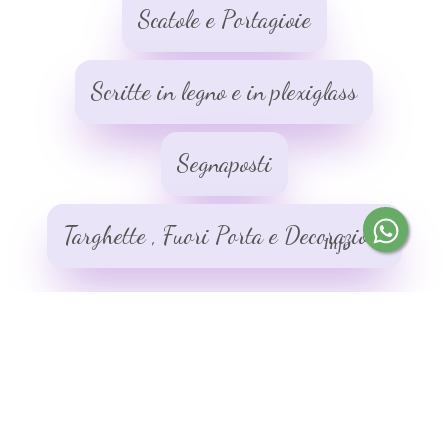
Scatole e Portagioie
Scritte in legno e in plexiglass
Segnaposti
Targhette , Fuori Porta e Decorazioni
Info
Il laboratorio delle emozioni
Privacy policy
Cookie policy
Seguici:
Scrivici: