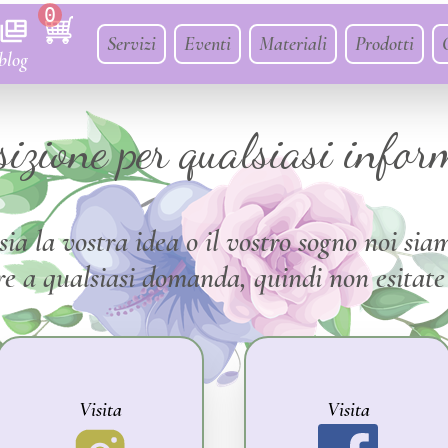
0
Servizi
Eventi
Materiali
Prodotti
blog
izione per qualsiasi infor
a la vostra idea o il vostro sogno noi siam
e a qualsiasi domanda, quindi non esitate a
Visita
Visita