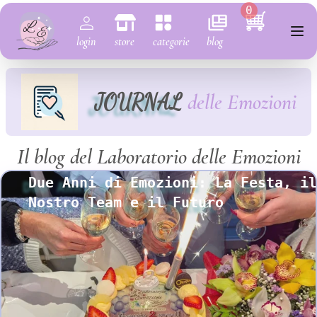
0
login
store
categorie
blog
JOURNAL
delle Emozioni
Il blog del Laboratorio delle Emozioni
Due Anni di Emozioni: La Festa, il
Nostro Team e il Futuro