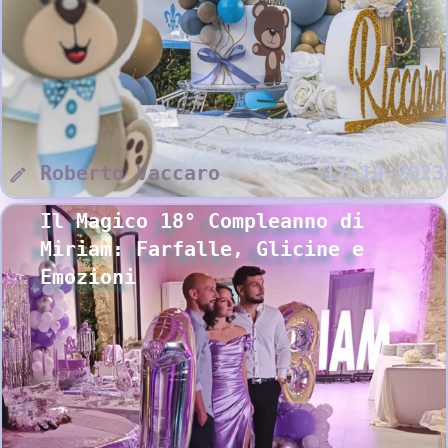
Roberto Vaccaro
17-10-2023
Il Magico 18° Compleanno di
Miriam: Farfalle, Glicine e
Emozioni