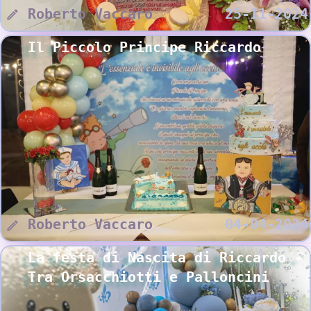
Roberto Vaccaro
25-11-2024
Il Piccolo Principe Riccardo
Roberto Vaccaro
04-04-2024
La festa di Nascita di Riccardo -
Tra Orsacchiotti e Palloncini