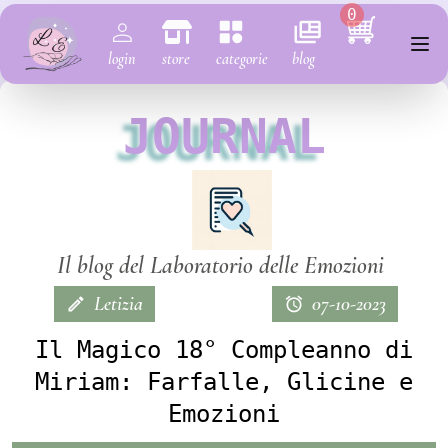
0
login
store
categorie
blog
JOURNAL
Il blog del Laboratorio delle Emozioni
Letizia
07-10-2023
Il Magico 18° Compleanno di
Miriam: Farfalle, Glicine e
Emozioni