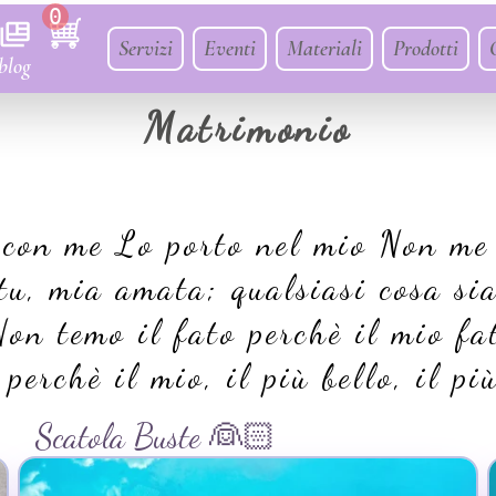
0
Servizi
Eventi
Materiali
Prodotti
blog
Matrimonio
o con me Lo porto nel mio Non me
tu, mia amata; qualsiasi cosa sia
on temo il fato perchè il mio fat
erchè il mio, il più bello, il più
Scatola Buste 👰🏻