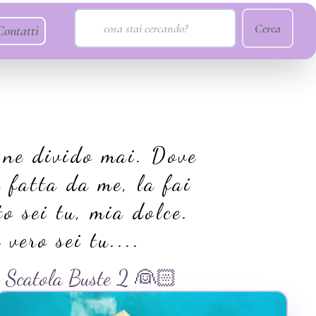
Cerca
Contatti
 ne divido mai. Dove
 fatta da me, la fai
o sei tu, mia dolce.
 vero sei tu....
Scatola Buste 2 👰🏻