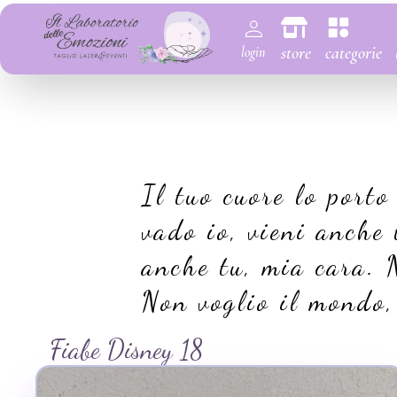
store
categorie
login
Il tuo cuore lo port
vado io, vieni anche 
anche tu, mia cara. N
Non voglio il mondo, p
Fiabe Disney 18