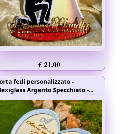
€ 21.00
orta fedi personalizzato
-
lexiglass Argento Specchiato
-
egno 4mm
- Doppio Strato