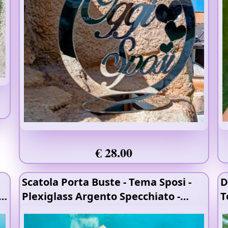
€ 28.00
Scatola Porta Buste - Tema Sposi
-
D
a
Plexiglass Argento Specchiato
-
T
Stampa Raggi UV
- Legno 4mm
S