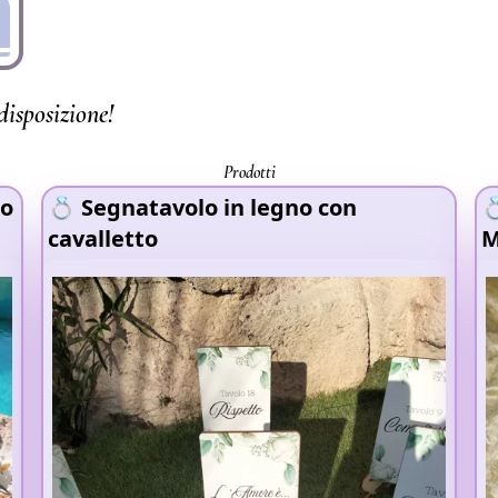
disposizione!
Prodotti
so
💍 Segnatavolo in legno con

cavalletto
M
S