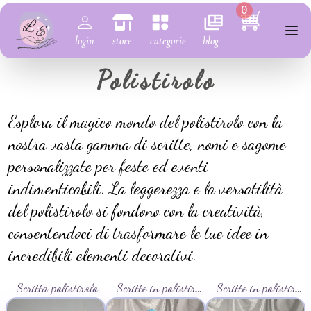
0
login
store
categorie
blog
Polistirolo
Esplora il magico mondo del polistirolo con la
nostra vasta gamma di scritte, nomi e sagome
personalizzate per feste ed eventi
indimenticabili. La leggerezza e la versatilità
del polistirolo si fondono con la creatività,
consentendoci di trasformare le tue idee in
incredibili elementi decorativi.
Scritta polistirolo
Scritte in polistirolo 2
Scritte in polistirolo 6