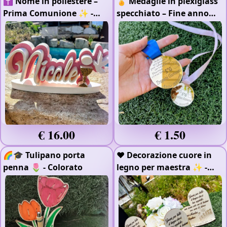
✝️ Nome in poliestere –
🏅 Medaglie in plexiglass
Prima Comunione ✨
-
specchiato – Fine anno
Polistirolo e Gomma Eva
scolastico ✨
- Plexiglass
Argento Specchiato
-
Plexiglass Oro Specchiato
€ 16.00
€ 1.50
🌈🎓 Tulipano porta
❤️ Decorazione cuore in
penna 🌷
- Colorato
legno per maestra ✨
-
Legno 4mm