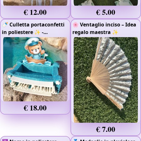
€ 12.00
€ 5.00
🍼 Culletta portaconfetti
🌸 Ventaglio inciso – Idea
in poliestere ✨
-
regalo maestra ✨
Polistirolo e Gomma Eva
€ 18.00
€ 7.00