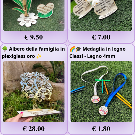
€ 9.50
€ 7.00
🌳 Albero della famiglia in
🌈🎓 Medaglia in legno
plexiglass oro ✨
Classi
- Legno 4mm
€ 28.00
€ 1.80