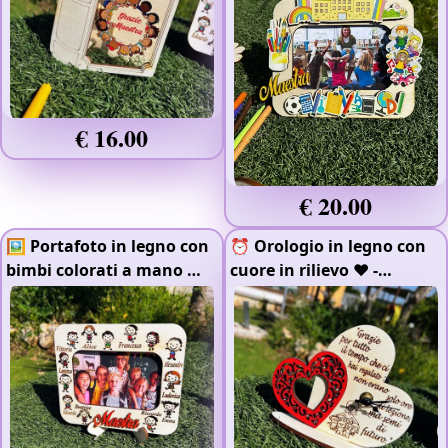
€ 16.00
€ 20.00
🖼️ Portafoto in legno con
⏰ Orologio in legno con
bimbi colorati a mano 🎨
-
cuore in rilievo ❤️
-
Colorato
Colorato
- Legno 4mm