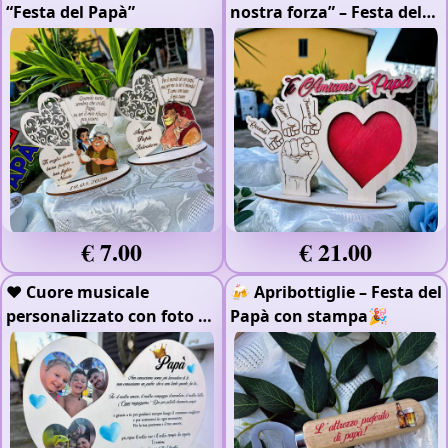
“Festa del Papà”
nostra forza” – Festa del
Papà 💙
- Scritta in Rilievo
- Legno 4mm
- Plexiglass
rosso
€ 7.00
€ 21.00
❤️ Cuore musicale
🍻 Apribottiglie – Festa del
personalizzato con foto e
Papà con stampa🎉
dedica 🔊
- Stampa Raggi
UV