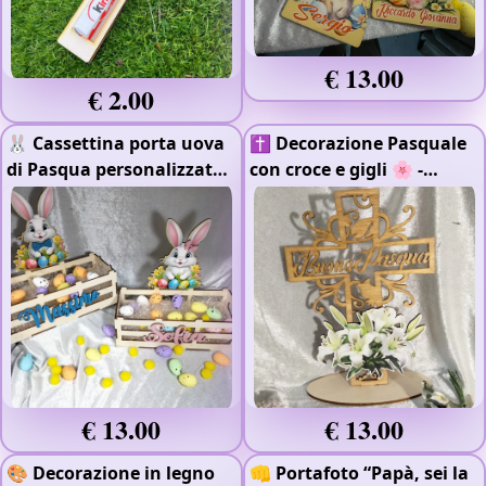
€ 13.00
€ 2.00
🐰 Cassettina porta uova
✝️ Decorazione Pasquale
di Pasqua personalizzata
con croce e gigli 🌸
-
🥚
- Stampa Raggi UV
-
Stampa Raggi UV
Colorato
€ 13.00
€ 13.00
🎨 Decorazione in legno
👊 Portafoto “Papà, sei la