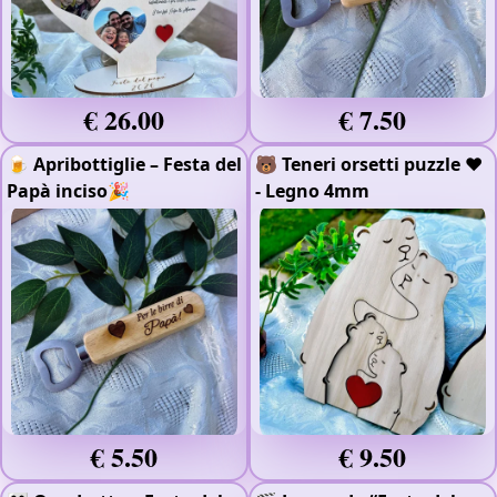
€ 26.00
€ 7.50
🍺 Apribottiglie – Festa del
🐻 Teneri orsetti puzzle ❤️
Papà inciso🎉
- Legno 4mm
€ 5.50
€ 9.50