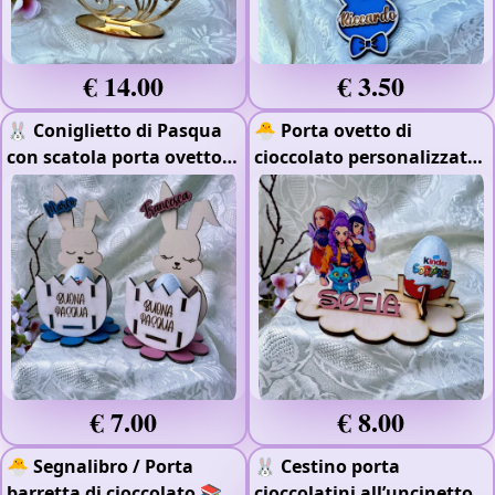
€ 14.00
€ 3.50
🐰 Coniglietto di Pasqua
🐣 Porta ovetto di
con scatola porta ovetto
cioccolato personalizzato
🎨
- Colorato
🎨
- Stampa Raggi UV
-
Colorato
- Legno 4mm
€ 7.00
€ 8.00
🐣 Segnalibro / Porta
🐰 Cestino porta
barretta di cioccolato 📚
cioccolatini all’uncinetto