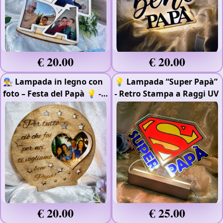
€ 20.00
€ 20.00
👨‍🔧 Lampada in legno con
💡 Lampada “Super Papà”
foto – Festa del Papà 💡
-
- Retro Stampa a Raggi UV
Stampa Raggi UV
- Rifinito
con Impregnante
- 20 cm
€ 20.00
€ 25.00