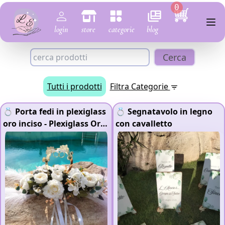
0
login
store
categorie
blog
Cerca
Tutti i prodotti
Filtra Categorie
💍 Porta fedi in plexiglass
💍 Segnatavolo in legno
oro inciso
- Plexiglass Oro
con cavalletto
Specchiato