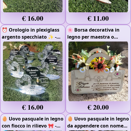
€ 16.00
€ 11.00
⏰ Orologio in plexiglass
🌸 Borsa decorativa in
argento specchiato ✨
-
legno per maestra o
Plexiglass Argento
rappresentante ✨
Specchiato
€ 16.00
€ 20.00
🥚 Uovo pasquale in legno
🥚 Uovo pasquale in legno
con fiocco in rilievo 🎀
-
da appendere con nome