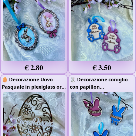
Stampa Raggi UV
🐰
- Colorato
- Doppio
Strato
€ 2.80
€ 3.50
🥚 Decorazione Uovo
🐰 Decorazione coniglio
Pasquale in plexiglass oro
con papillon
✨
- Plexiglass Oro
personalizzato 🎀
- Scritta
Specchiato
in Rilievo
- Colorato
-
Doppio Strato