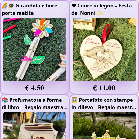
🌈🎓 Girandola e fiore
❤️ Cuore in legno – Festa
porta matita
dei Nonni ✨
€ 4.50
€ 11.00
📚 Profumatore a forma
🖼️ Portafoto con stampe
di libro – Regalo maestra
in rilievo – Regalo maestra
🌸
- Plexiglass
- Legno
✨
- Colorato
4mm