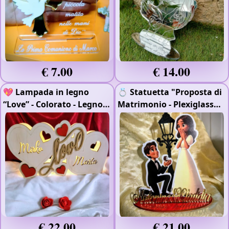
€ 7.00
€ 14.00
💖 Lampada in legno
💍 Statuetta "Proposta di
“Love”
- Colorato
- Legno
Matrimonio
- Plexiglass
4mm
Oro Specchiato
€ 22.00
€ 21.00