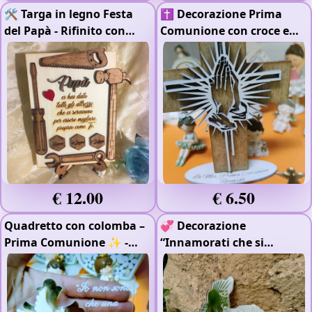
🛠️ Targa in legno Festa
✝️ Decorazione Prima
del Papà
- Rifinito con
Comunione con croce e
Impregnante
- Legno
mani giunte 🙏
- Rifinito
4mm
- Doppio Strato
con Impregnante
€ 12.00
€ 6.50
Quadretto con colomba –
💞 Decorazione
Prima Comunione ✨
-
“Innamorati che si
Plexiglass Oro Specchiato
baciano” in plexiglass ✨
-
Plexiglass Argento
Specchiato