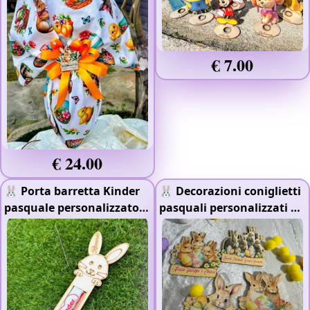
€ 7.00
€ 24.00
🐰 Porta barretta Kinder
🐰 Decorazioni coniglietti
pasquale personalizzato
pasquali personalizzati 🌸
🍫
- Legno 4mm
- Stampa Raggi UV