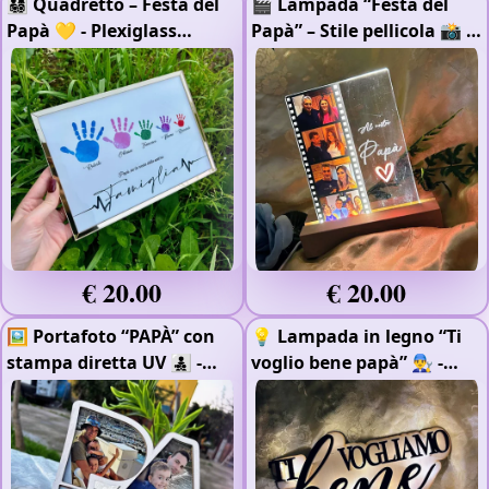
👨‍👩‍👧‍👦 Quadretto – Festa del
🎬 Lampada “Festa del
Papà 💛
- Plexiglass
Papà” – Stile pellicola 📸
-
Argento Specchiato
-
Plexiglass
- Stampa Raggi
Plexiglass
- Plexiglass Oro
UV
Specchiato
€ 20.00
€ 20.00
🖼️ Portafoto “PAPÀ” con
💡 Lampada in legno “Ti
stampa diretta UV 👨‍👧‍👦
-
voglio bene papà” 👨‍🔧
-
Stampa Raggi UV
Scritta in Rilievo
- Rifinito
con Impregnante