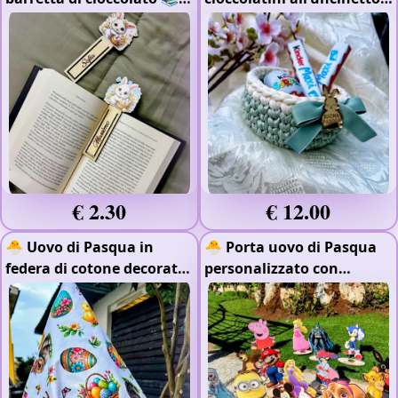
🍫
- Stampa Raggi UV
🍬
- Plexiglass Oro
Specchiato
- Lavorazione
all'uncinetto
€ 2.30
€ 12.00
🐣 Uovo di Pasqua in
🐣 Porta uovo di Pasqua
federa di cotone decorata
personalizzato con
🎀
personaggi cartoon 🎨
-
Stampa Raggi UV